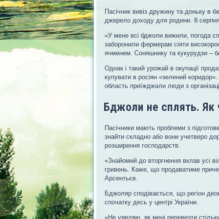
Пасічник вивіз дружину та доньку в б
джерело доходу для родини. 8 серпня 
«У мене всі бджоли вижили, погода с
заборонили фермерам сіяти високорос
ячменем. Соняшнику та кукурудзи – б
Однак і такий урожай в окупації прод
купувати в росіян «зелений коридор». 
область приїжджали люди з організаці
Бджоли не сплять. Як 
Пасічники мають проблеми з підготовко
знайти складно або вони учетверо дор
розширення господарств.
«Знайомий до вторгнення вклав усі ві
гривень. Каже, що продаватиме приче
Арсентьєв.
Бджоляр сподівається, що регіон део
спочатку десь у центрі України.
«Не уявляю, як мені перевезти стільки