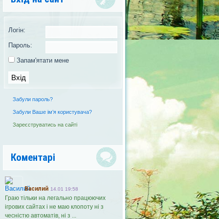
Логін:
Пароль:
Запам'ятати мене
Забули пароль?
Забули Ваше ім’я користувача?
Зареєструватись на сайті
Коментарі
Василий
14.01 19:58
Граю тільки на легально працюючих
ігрових сайтах і не маю клопоту ні з
чесністю автоматів, ні з ...