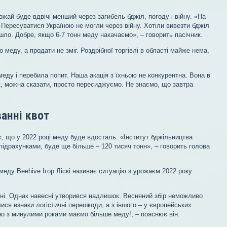
ожай буде вдвічі менший через загибель бджіл, погоду і війну. «На
Пересуватися Україною не могли через війну. Хотіли вивезти бджіл
ло. Добре, якщо 6-7 тонн меду накачаємо», – говорить пасічник.
о меду, а продати не зміг. Роздрібної торгівлі в області майже нема,
меду і перебила попит. Наша акація з їхньою не конкурентна. Вона в
к, можна сказати, просто пересиджуємо. Не знаємо, що завтра
ванні квот
, що у 2022 році меду буде вдосталь. «Інститут бджільництва
підрахунками, буде ще більше – 120 тисяч тонн», – говорить голова
меду Beehive Ігор Ліскі називає ситуацію з урожаєм 2022 року
яні. Однак навесні утворився надлишок. Весняний збір неможливо
ися взнаки логістичні перешкоди, а з іншого – у європейських
яно з минулими роками маємо більше меду!, – пояснює він.