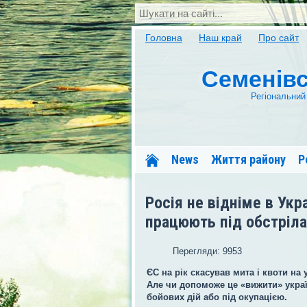
Головна
Наш край
Про сайт
Семенівсь
Регіональний
News
Життя району
Р
Сапсан-Семенівка
Мед
Росія не відніме в Укр
працюють під обстріл
Перегляди: 9953
ЄС на рік скасував мита і квоти на 
Але чи допоможе це «вижити» украї
бойових дій або під окупацією.