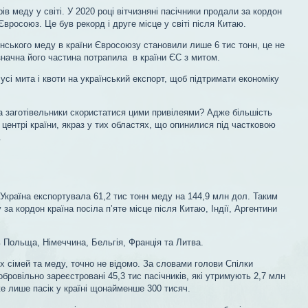
ів меду у світі. У 2020 році вітчизняні пасічники продали за кордон
Євросоюз. Це був рекорд і друге місце у світі після Китаю.
їнського меду в країни Євросоюзу становили лише 6 тис тонн, це не
значна його частина потрапила в країни ЄС з митом.
 усі мита і квоти на український експорт, щоб підтримати економіку
та заготівельники скористатися цими привілеями? Адже більшість
 в центрі країни, якраз у тих областях, що опинилися під частковою
.
 Україна експортувала 61,2 тис тонн меду на 144,9 млн дол. Таким
за кордон країна посіла пʼяте місце після Китаю, Індії, Аргентини
 Польща, Німеччина, Бельгія, Франція та Литва.
их сімей та меду, точно не відомо. За словами голови Спілки
бровільно зареєстровані 45,3 тис пасічників, які утримують 2,7 млн
же лише пасік у країні щонайменше 300 тисяч.