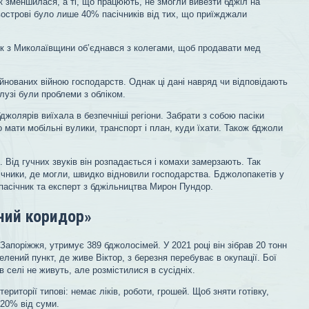
ік зменшилася, а ті, що працюють, не змогли вивезти бджіл на
вострові було лише 40% пасічників від тих, що приїжджали
ник з Миколаївщини об’єднався з колегами, щоб продавати мед
уйнованих війною господарств. Однак ці дані навряд чи відповідають
алузі були проблеми з обліком.
бджолярів виїхала в безпечніші регіони. Забрати з собою пасіки
о мати мобільні вулики, транспорт і план, куди їхати. Також бджоли
Від гучних звуків він розпадається і комахи замерзають. Так
ічники, де могли, швидко відновили господарства. Бджолопакетів у
пасічник та експерт з бджільництва Мирон Пундор.
ений коридор»
з Запоріжжя, утримує 389 бджолосімей. У 2021 році він зібрав 20 тонн
селений пункт, де живе Віктор, з березня перебуває в окупації. Бої
в селі не живуть, але розмістилися в сусідніх.
риторії типові: немає ліків, роботи, грошей. Щоб зняти готівку,
20% від суми.