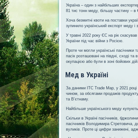
Україна – один з найбільших експортер
81 тис тонн меду, більшу частину – в 
Хоча безмитні квоти на поставки укра
зупинило український експорт меду і 
У травні 2022 року ЄС на рік скасував
України під час війни з Росією.
Проте чи могли українські пасічники 
пасік розташовані на півдні, сході та
окупацією або були в зоні бойових дій
Мед в Україні
За даними ITC Trade Map, у 2021 році
чином, за обсягами продажів продукту 
та В’єтнаму.
Найбільше українського меду купують
Скільки в Україні пасічників, бджолин
пасічників Володимира Стретовича, до
вуликів. Проте ці цифри занижені, ад