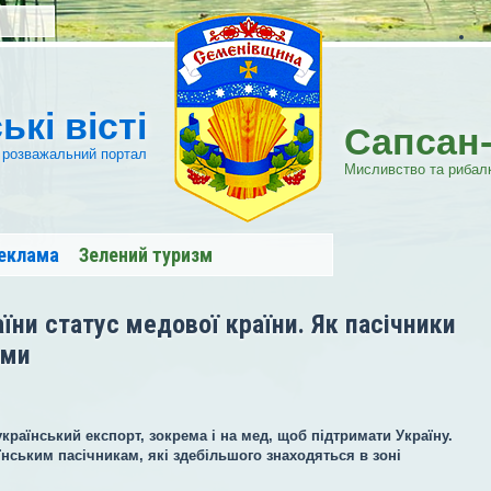
кі вісті
Сапсан
 розважальний портал
Мисливство та рибал
еклама
Зелений туризм
и Межиріччя
Форум
Репортер
аїни статус медової країни. Як пасічники
ами
український експорт, зокрема і на мед, щоб підтримати Україну.
нським пасічникам, які здебільшого знаходяться в зоні