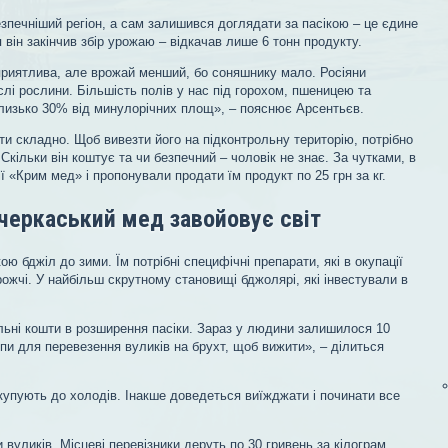
езпечніший регіон, а сам залишився доглядати за пасікою – це єдине
він закінчив збір урожаю – відкачав лише 6 тонн продукту.
приятлива, але врожай менший, бо соняшнику мало. Росіяни
лі рослини. Більшість полів у нас під горохом, пшеницею та
лизько 30% від минулорічних площ», – пояснює Арсентьєв.
ати складно. Щоб вивезти його на підконтрольну територію, потрібно
Скільки він коштує та чи безпечний – чоловік не знає. За чутками, в
ї «Крим мед» і пропонували продати їм продукт по 25 грн за кг.
черкаський мед завойовує світ
ю бджіл до зими. Їм потрібні специфічні препарати, які в окупації
ожчі. У найбільш скрутному становищі бджолярі, які інвестували в
льні кошти в розширення пасіки. Зараз у людини залишилося 10
пи для перевезення вуликів на брухт, щоб вижити», – ділиться
купують до холодів. Інакше доведеться виїжджати і починати все
 вуликів. Місцеві перевізники деруть по 30 гривень за кілограм