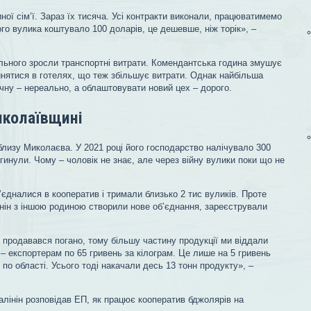
ної сім’ї. Зараз їх тисяча. Усі контракти виконали, працюватимемо
го вулика коштувало 100 доларів, це дешевше, ніж торік», –
льного зросли транспортні витрати. Комендантська година змушує
инятися в готелях, що теж збільшує витрати. Однак найбільша
учну – нереально, а облаштовувати новий цех – дорого.
иколаївщині
облизу Миколаєва. У 2021 році його господарство налічувало 300
гинули. Чому – чоловік не знає, але через війну вулики поки що не
б’єдналися в кооператив і тримали близько 2 тис вуликів. Проте
інін з іншою родиною створили нове об’єднання, зареєстрували
 продавався погано, тому більшу частину продукції ми віддали
 – експортерам по 65 гривень за кілограм. Це лише на 5 гривень
по області. Усього тоді накачали десь 13 тонн продукту», –
лінін розповідав ЕП, як працює кооператив бджолярів на