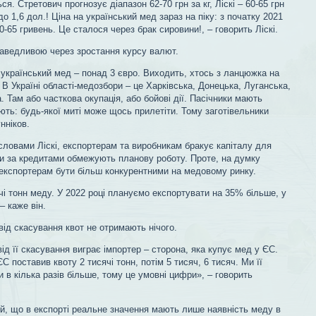
ся. Стретович прогнозує діапазон 62-70 грн за кг, Ліскі – 60-65 грн
 до 1,6 дол.! Ціна на український мед зараз на піку: з початку 2021
0-65 гривень. Це сталося через брак сировини!, – говорить Ліскі.
раведливою через зростання курсу валют.
 український мед – понад 3 євро. Виходить, хтось з ланцюжка на
 В Україні області-медозбори – це Харківська, Донецька, Луганська,
 Там або часткова окупація, або бойові дії. Пасічники мають
ть: будь-якої миті може щось прилетіти. Тому заготівельники
нніков.
словами Ліскі, експортерам та виробникам бракує капіталу для
авки за кредитами обмежують планову роботу. Проте, на думку
 експортерам бути більш конкурентними на медовому ринку.
чі тонн меду. У 2022 році плануємо експортувати на 35% більше, у
– каже він.
від скасування квот не отримають нічого.
ід її скасування виграє імпортер – сторона, яка купує мед у ЄС.
С поставив квоту 2 тисячі тонн, потім 5 тисяч, 6 тисяч. Ми її
и в кілька разів більше, тому це умовні цифри», – говорить
ий, що в експорті реальне значення мають лише наявність меду в