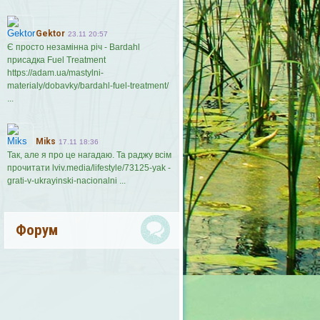
Gektor
23.11 20:57
Є просто незамінна річ - Bardahl
присадка Fuel Treatment
https://adam.ua/mastylni-
materialy/dobavky/bardahl-fuel-treatment/
...
Miks
17.11 18:36
Так, але я про це нагадаю. Та раджу всім
прочитати lviv.media/lifestyle/73125-yak -
grati-v-ukrayinski-nacionalni ...
Форум