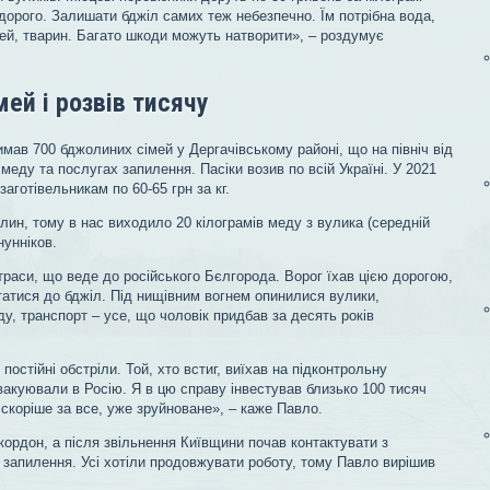
дорого. Залишати бджіл самих теж небезпечно. Їм потрібна вода,
ей, тварин. Багато шкоди можуть натворити», – роздумує
ей і розвів тисячу
имав 700 бджолиних сімей у Дергачівському районі, що на північ від
 меду та послугах запилення. Пасіки возив по всій Україні. У 2021
заготівельникам по 60-65 грн за кг.
лин, тому в нас виходило 20 кілограмів меду з вулика (середній
нунніков.
 траси, що веде до російського Бєлгорода. Ворог їхав цією дорогою,
татися до бджіл. Під нищівним вогнем опинилися вулики,
у, транспорт – усе, що чоловік придбав за десять років
постійні обстріли. Той, хто встиг, виїхав на підконтрольну
акуювали в Росію. Я в цю справу інвестував близько 100 тисяч
, скоріше за все, уже зруйноване», – каже Павло.
 кордон, а після звільнення Київщини почав контактувати з
 запилення. Усі хотіли продовжувати роботу, тому Павло вирішив