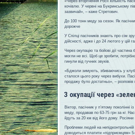
«Через вторгнення Росії кількість пас
кочівлю. У червні на Букринському пі
зазвичай», – каже Стретович.
До 100 тонн меду за сезон. Як пасіч
дорожче
У Спілці пасічників знають про сім зр
дійсності, адже і до 24 лютого у цій г
Через окупацію та бойові дії частина 
могли не всі. Щоб це зробити, потрібн
гинули від гучних звуків.
«Бджоли зимують, збиваючись у клуб. 
сталося цього року через вибухи. Пас
продажу було достатньо», – розповів 
З окупації через «зел
Віктор, пасічник у п’ятому поколінні і
меду, продавав по 63-75 грн за кг. На
йдуть за 20 км від його дому. Росіяни 
Проблеми людей на непідконтрольній те
доводиться платити «підприємцям» 5-