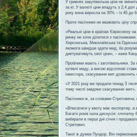
У гривнях закупівельна ціна не змінить
за кг. У валюті ціни впадуть з 2,4 дол
року вона виросла на 30% – із 45 до 6
Проте пасічники не вважають ціну сп
«Реальні ціни в країнах Євросоюзу на
ринку не хоче ділитися з пасічниками.
Херсонська, Миколаївська та Одеська.
якомога швидше здати мед, бо розумію
диктуватимуть свої ціни», – каже Кану
Проблеми мають і заготівельники. За 
купівлі меду, а високі відсоткові ст
інвестора, скасування мит дозволить
«У 2021 році ми продали понад 3 тися
тому числі завдяки скасуванню мит», 
Пасічники ж, за словами Стретовича, 
«Вписатися у квоту має експортер, а в
Багато років ішла дискусія: спочатку Є
вибирали в перші дні січня і продавал
Стретович.
Такої ж думки Пундор. Він переконан