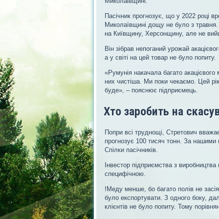
Миколаівщині.
Пасічник прогнозує, що у 2022 році вр
Миколаївщині дощу не було з травня. 
на Київщину, Херсонщину, але не вийш
Він зібрав непоганий урожай акацієвог
а у світі на цей товар не було попиту.
«Румунія накачала багато акацієвого 
них чистіша. Ми поки чекаємо. Цей рі
буде», – пояснює підприємець.
Хто заробить на скасу
Попри всі труднощі, Стретович вважає
прогнозує 100 тисяч тонн. За нашими 
Спілки пасічників.
Інвестор підприємства з виробництва 
специфічною.
!Меду менше, бо багато полів не засі
було експортувати. З одного боку, дал
клієнтів не було попиту. Тому порівн