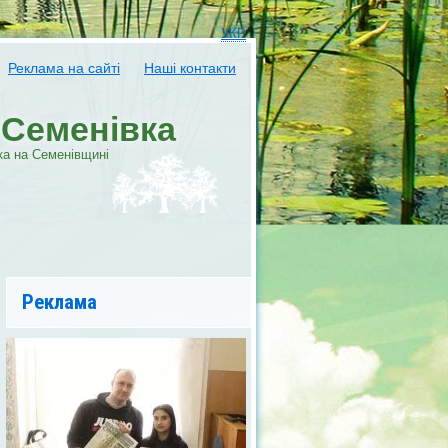
УКР
Реклама на сайті
Наші контакти
-Семенівка
ка на Семенівщині
Реклама