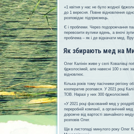
«1 квітня у нас не було жодної бджоли
до 1 вересня. Повне відновлення одно
розповідає підприємець.
Є і проблеми. Через подорожчання па
перевозити вулики вдень, а вночі зуп
проблема – як і де відкачати мед. Вр
Як збирають мед на М
Олег Калінін живе у селі Ковалівці п
бджолосімей, але навесні 100 з них за
відновлює.
Кілька років тому пасічники регіону о
кооператив розпався. У 2021 році Кал
ТОВ. Наразі у них 300 бджолосімей.
«У 2021 році фасований мед у роздріб
переробній компанії, а органічний мед
дорожче від вартості звичайного меду 
розповів Олег.
Ще в листопаді минулого року Олег Ка