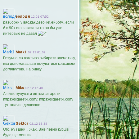
володя
12.01 07:52
разборки у вас.как девочки,ейбогу...если
б в 90х его заказали то он бы уже
интервью не давал
Mark1
07.12 01:02
Розумію, як важливо вибирати косметику,
яка допомагає вам почуватися красивою і
доглянутою. На ринку ...
Miks
02.12 16:40
А якщо купувати оптом сигарети
https://sigaretki.com/: https://sigaretki.com/
тут, значно дешевше ...
Gektor
02.12 13:34
Ого. ну і ціни... Жах. Вже певно курців
буде ще меньше.