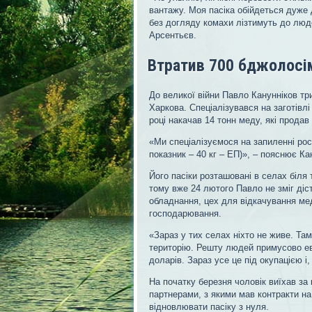
вантажу. Моя пасіка обійдеться дуже 
без догляду комахи лізтимуть до люд
Арсентьєв.
Втратив 700 бджолосім
До великої війни Павло Канунніков тр
Харкова. Спеціалізувався на заготівлі
році накачав 14 тонн меду, які продав 
«Ми спеціалізуємося на запиленні рос
показник – 40 кг – ЕП)», – пояснює Ка
Його пасіки розташовані в селах біля
тому вже 24 лютого Павло не зміг діс
обладнання, цех для відкачування мед
господарювання.
«Зараз у тих селах ніхто не живе. Там 
територію. Решту людей примусово ев
доларів. Зараз усе це під окупацією і
На початку березня чоловік виїхав за
партнерами, з якими мав контракти на
відновлювати пасіку з нуля.