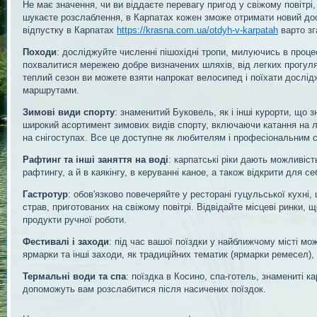
Не має значення, чи ви віддаєте перевагу пригод у свіжому повітрі
шукаєте розслаблення, в Карпатах кожен зможе отримати новий дос
відпустку в Карпатах
https://krasna.com.ua/otdyh-v-karpatah
варто зг
Походи
: досліджуйте численні пішохідні тропи, милуючись в проце
похвалитися мережею добре визначених шляхів, від легких прогуля
теплий сезон ви можете взяти напрокат велосипед і поїхати дослі
маршрутами.
Зимові види спорту
: знаменитий Буковель, як і інші курорти, що 
широкий асортимент зимових видів спорту, включаючи катання на л
на снігоступах. Все це доступне як любителям і професіональним с
Рафтинг та інші заняття на воді
: карпатські ріки дають можливіст
рафтингу, а й в каякінгу, в керуванні каное, а також відкрити для се
Гастротур
: обов'язково повечеряйте у ресторані гуцульської кухні,
страв, приготованих на свіжому повітрі. Відвідайте місцеві ринки, щ
продукти ручної роботи.
Фестивалі і заходи
: під час вашої поїздки у найближчому місті мо
ярмарки та інші заходи, як традиційних тематик (ярмарки ремесел), 
Термальні води та спа
: поїздка в Косино, спа-готель, знамениті к
допоможуть вам розслабитися після насичених поїздок.