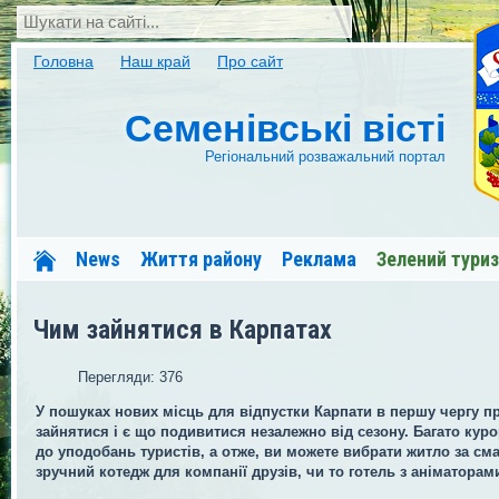
Головна
Наш край
Про сайт
Семенівські вісті
Регіональний розважальний портал
News
Життя району
Реклама
Зелений тури
Сапсан-Семенівка
Меди Межиріччя
Форум
Чим зайнятися в Карпатах
Перегляди: 376
У пошуках нових місць для відпустки Карпати в першу чергу пр
зайнятися і є що подивитися незалежно від сезону. Багато кур
до уподобань туристів, а отже, ви можете вибрати житло за сма
зручний котедж для компанії друзів, чи то готель з аніматорам