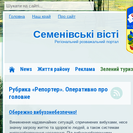
Головна
Наш край
Про сайт
Семенівські вісті
Регіональний розважальний портал
News
Життя району
Реклама
Зелений тури
Сапсан-Семенівка
Меди Межиріччя
Форум
Рубрика «Репортер». Оперативно про
головне
Обережно вибухонебезпечно!
Виникнення надзвичайних ситуацій, спричинених вибухами, несе
значну загрозу життю та здоров’ю людей, а також системам
життєзабезпечення населення. Під вибухонебезпечними