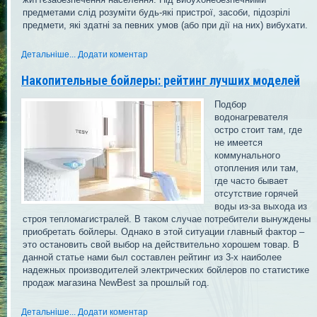
предметами слід розуміти будь-які пристрої, засоби, підозрілі
предмети, які здатні за певних умов (або при дії на них) вибухати.
Детальніше...
Додати коментар
Накопительные бойлеры: рейтинг лучших моделей
Подбор
водонагревателя
остро стоит там, где
не имеется
коммунального
отопления или там,
где часто бывает
отсутствие горячей
воды из-за выхода из
строя тепломагистралей. В таком случае потребители вынуждены
приобретать бойлеры. Однако в этой ситуации главный фактор –
это остановить свой выбор на действительно хорошем товар. В
данной статье нами был составлен рейтинг из 3-х наиболее
надежных производителей электрических бойлеров по статистике
продаж магазина NewBest за прошлый год.
Детальніше...
Додати коментар