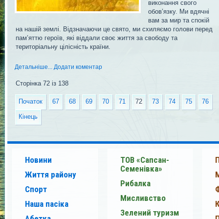
виконання свого
обов’язку. Ми вдячні
вам за мир та спокій
на нашій землі. Відзначаючи це свято, ми схиляємо голови перед
пам’яттю героїв, які віддали своє життя за свободу та
територіальну цілісність країни.
Детальніше...
Додати коментар
Сторінка 72 із 138
Початок
67
68
69
70
71
72
73
74
75
76
Кінець
Новини
ТОВ «Сапсан-
Семенівка»
Життя району
Рибалка
Спорт
Мисливство
Наша пасіка
Зелений туризм
Абетка