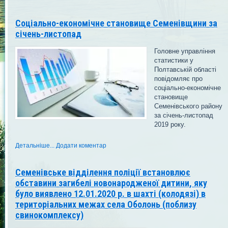
Соціально-економічне становище Семенівщини за
січень-листопад
Головне управління
статистики у
Полтавській області
повідомляє про
соціально-економічне
становище
Семенівського району
за січень-листопад
2019 року.
Детальніше...
Додати коментар
Семенівське відділення поліції встановлює
обставини загибелі новонародженої дитини, яку
було виявлено 12.01.2020 р. в шахті (колодязі) в
територіальних межах села Оболонь (поблизу
свинокомплексу)