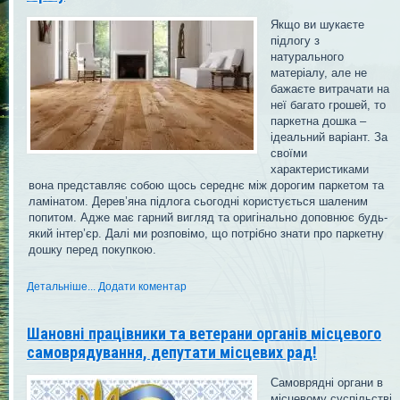
Якщо ви шукаєте
підлогу з
натурального
матеріалу, але не
бажаєте витрачати на
неї багато грошей, то
паркетна дошка –
ідеальний варіант. За
своїми
характеристиками
вона представляє собою щось середнє між дорогим паркетом та
ламінатом. Дерев’яна підлога сьогодні користується шаленим
попитом. Адже має гарний вигляд та оригінально доповнює будь-
який інтер’єр. Далі ми розповімо, що потрібно знати про паркетну
дошку перед покупкою.
Детальніше...
Додати коментар
Шановні працівники та ветерани органів місцевого
самоврядування, депутати місцевих рад!
Самоврядні органи в
місцевому суспільстві