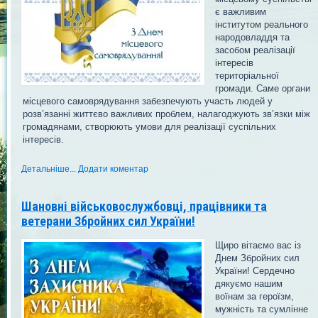
є важливим
інститутом реального
народовладдя та
засобом реалізації
інтересів
територіальної
громади. Саме органи
місцевого самоврядування забезпечують участь людей у
розв’язанні життєво важливих проблем, налагоджують зв’язки між
громадянами, створюють умови для реалізації суспільних
інтересів.
Детальніше...
Додати коментар
Шановні військовослужбовці, працівники та
ветерани Збройних сил України!
Щиро вітаємо вас із
Днем Збройних сил
України! Сердечно
дякуємо нашим
воїнам за героїзм,
мужність та сумлінне