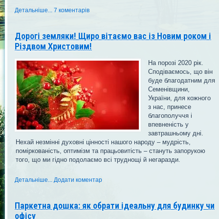
Детальніше...
7 коментарів
Дорогі земляки! Щиро вітаємо вас із Новим роком і
Різдвом Христовим!
На порозі 2020 рік.
Сподіваємось, що він
буде благодатним для
Семенівщини,
України, для кожного
з нас, принесе
благополуччя і
впевненість у
завтрашньому дні.
Нехай незмінні духовні цінності нашого народу – мудрість,
поміркованість, оптимізм та працьовитість – стануть запорукою
того, що ми гідно подолаємо всі труднощі й негаразди.
Детальніше...
Додати коментар
Паркетна дошка: як обрати ідеальну для будинку чи
офісу