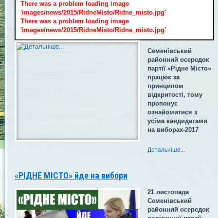
There was a problem loading image
'images/news/2015/RidneMisto/Ridne_misto.jpg'
There was a problem loading image
'images/news/2015/RidneMisto/Ridne_misto.jpg'
Семенівський
районний осередок
партії «Рідне Місто»
працює за
принципом
відкритості, тому
пропонує
ознайомитися з
усіма кандидатами
на виборах-2017
Детальніше...
«РІДНЕ МІСТО» йде на вибори
21 листопада
Семенівський
районний осередок