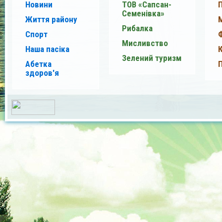
Новини
ТОВ «Сапсан-
Семенівка»
Життя району
Рибалка
Спорт
Мисливство
Наша пасіка
Зелений туризм
Абетка
здоров'я