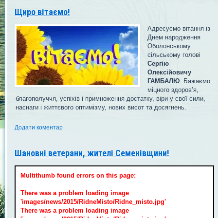
Щиро вітаємо!
Адресуємо вітання із
Днем народження
Оболонському
сільському голові
Сергію
Олексійовичу
ГАМБАЛЮ
. Бажаємо
міцного здоров’я,
благополуччя, успіхів і примноження достатку, віри у свої сили,
наснаги і життєвого оптимізму, нових висот та досягнень.
Додати коментар
Шановні ветерани, жителі Семенівщини!
Multithumb found errors on this page:
There was a problem loading image
'images/news/2015/RidneMisto/Ridne_misto.jpg'
There was a problem loading image