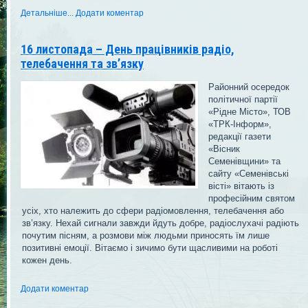
Детальніше...
Додати коментар
16 листопада – День працівників радіо,
телебачення та зв’язку
Районний осередок
політичної партії
«Рідне Місто», ТОВ
«ТРК-Інформ»,
редакції газети
«Вісник
Семенівщини» та
сайту «Семенівські
вісті» вітають із
професійним святом
усіх, хто належить до сфери радіомовлення, телебачення або
зв’язку. Нехай сигнали завжди йдуть добре, радіослухачі радіють
почутим пісням, а розмови між людьми приносять їм лише
позитивні емоції. Вітаємо і зичимо бути щасливими на роботі
кожен день.
Додати коментар