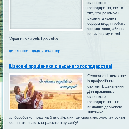
сільського
господарства, свято
тих, хто розумом і
руками, душею і
серцем щодня робить
усе можливе, аби на
величезному столі
України були хліб і до хліба.
Детальніше...
Додати коментар
Шановні працівники сільського господарства!
Сердечно вітаємо вас
із професійним
святом. Відзначення
Дня працівників
сільського
господарства – це
визнання державою
звитяжної
хліборобської праці на благо України, це хвала мозолястим рукам
селян, які знають справжню ціну хлібу!