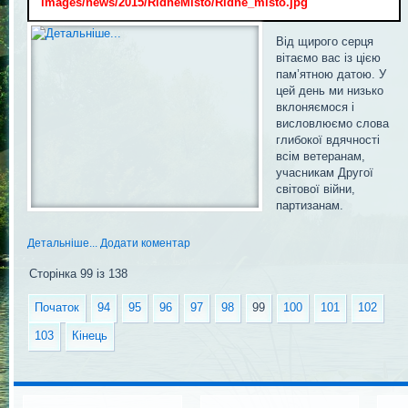
'images/news/2015/RidneMisto/Ridne_misto.jpg'
Від щирого серця
вітаємо вас із цією
пам’ятною датою. У
цей день ми низько
вклоняємося і
висловлюємо слова
глибокої вдячності
всім ветеранам,
учасникам Другої
світової війни,
партизанам.
Детальніше...
Додати коментар
Сторінка 99 із 138
Початок
94
95
96
97
98
99
100
101
102
103
Кінець