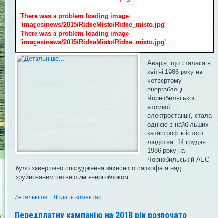
There was a problem loading image
'images/news/2015/RidneMisto/Ridne_misto.jpg'
There was a problem loading image
'images/news/2015/RidneMisto/Ridne_misto.jpg'
Аварія, що сталася в
квітні 1986 року на
четвертому
енергоблоці
Чорнобильської
атомної
електростанції, стала
однією з найбільших
катастроф в історії
людства. 14 грудня
1986 року на
Чорнобильській АЕС
було завершено спорудження захисного саркофага над
зруйнованим четвертим енергоблоком.
Детальніше...
Додати коментар
Передплатну кампанію на 2018 рік розпочато