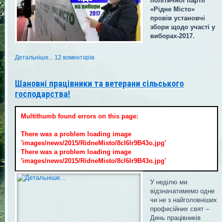
політичної партії
«Рідне Місто»
провів установчі
збори щодо участі у
виборах-2017.
Детальніше...
12 коментарів
Шановні працівники та ветерани сільського
господарства!
Multithumb found errors on this page:
There was a problem loading image
'images/news/2015/RidneMisto/8cl6lr9B43o.jpg'
There was a problem loading image
'images/news/2015/RidneMisto/8cl6lr9B43o.jpg'
У неділю ми
відзначатимемо одне
чи не з найголовніших
професійних свят –
День працівників