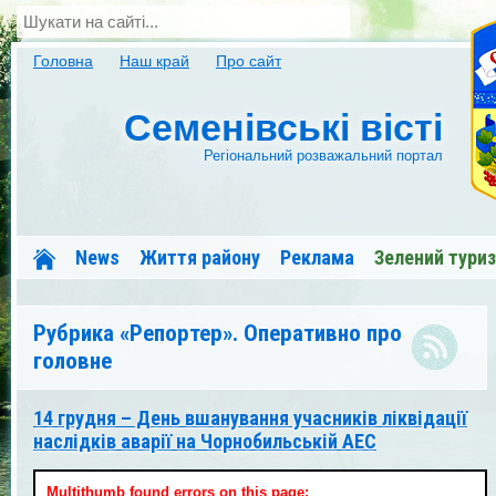
Головна
Наш край
Про сайт
Семенівські вісті
Регіональний розважальний портал
News
Життя району
Реклама
Зелений тури
Сапсан-Семенівка
Меди Межиріччя
Форум
Рубрика «Репортер». Оперативно про
головне
14 грудня – День вшанування учасників ліквідації
наслідків аварії на Чорнобильській АЕС
Multithumb found errors on this page: