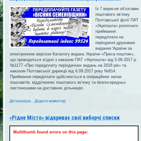
Із 7 вересня об’єктами
поштового зв’язку
Полтавської філії ПАТ
«Укрпошта» розпочато
приймання
передплати на
періодичні друковані
видання України за
електронною версією Каталогу видань України «Преса поштою»,
що проводиться згідно з наказом ПАТ «Укрпошта» від 5.09.2017 р.
№1177 «Про передплату періодичних видань на 2018 рік» та
наказом Полтавської дирекції від 6.09.2017 року №814.
Приймання передплати здійснюється в операційних залах
поштамтів, відділеннях поштового зв’язку та безпосередньо
листоношами на доставних дільницях.
Детальніше...
Додати коментар
«Рідне Місто» відкриває свої виборчі списки
Multithumb found errors on this page: